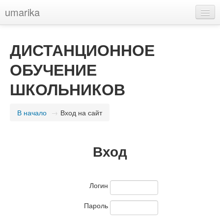
umarika
Русский (ru)
ДИСТАНЦИОННОЕ
Вы не вошли в систему
ОБУЧЕНИЕ
ШКОЛЬНИКОВ
В начало
→
Вход на сайт
Вход
Логин
Пароль